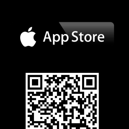
c
s
e
t
b
a
o
g
o
r
k
a
m